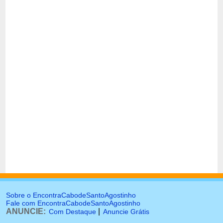
Sobre o EncontraCabodeSantoAgostinho
Fale com EncontraCabodeSantoAgostinho
ANUNCIE:
|
Com Destaque
Anuncie Grátis