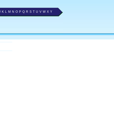
J
K
L
M
N
O
P
Q
R
S
T
U
V
W
X
Y