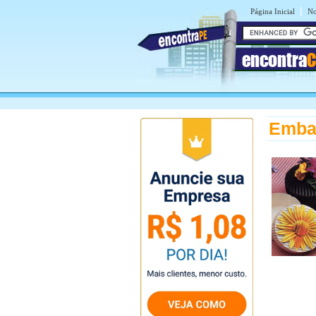
|
Página Inicial
No
encontra
C
Embal