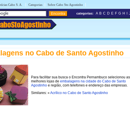
|
|
|
tícias Cabo S. A.
Categorias
Sobre Cabo Sto Agostinho
A
B
C
D
E
F
G
H
I
categorias:
aboStoAgostinho
agens no Cabo de Santo Agostinho
Para facilitar sua busca o Encontra Pernambuco selecionou as
melhores lojas de
embalagens na cidade do Cabo de Santo
Agostinho
e região, com telefones e endereço das empresas.
Similares: »
Acrílico no Cabo de Santo Agostinho